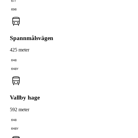
677
696
Spannmålsvägen
425 meter
648
648Y
Vallby hage
592 meter
648
648Y