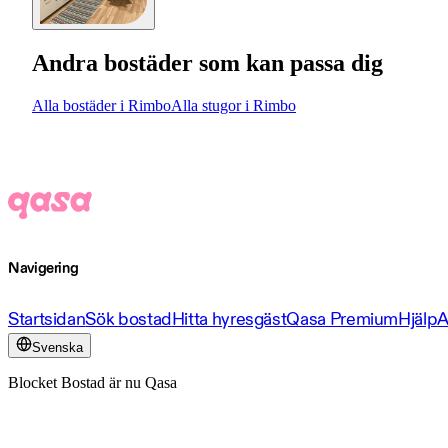
Andra bostäder som kan passa dig
Alla bostäder i Rimbo
Alla stugor i Rimbo
Navigering
Startsidan
Sök bostad
Hitta hyresgäst
Qasa Premium
Hjälp
A
Svenska
Blocket Bostad är nu Qasa