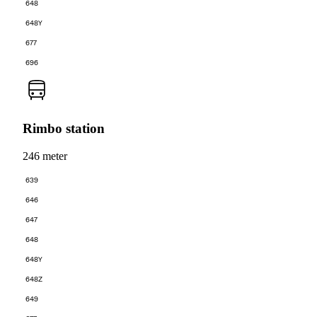
648
648Y
677
696
Rimbo station
246 meter
639
646
647
648
648Y
648Z
649