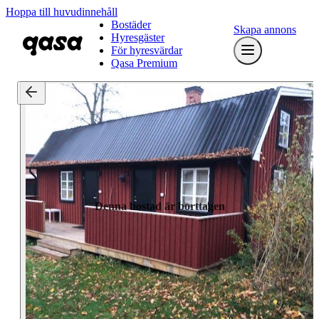
Hoppa till huvudinnehåll
Bostäder
Skapa annons
Hyresgäster
För hyresvärdar
Qasa Premium
Denna bostad är borttagen