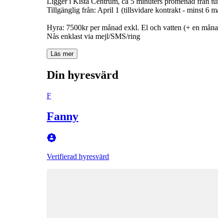
Ligger i Kista Centrum, ca 5 minuters promenad från tu
Tillgänglig från: April 1 (tillsvidare kontrakt - minst 6 
Hyra: 7500kr per månad exkl. El och vatten (+ en måna
Nås enklast via mejl/SMS/ring
Läs mer
Din hyresvärd
F
Fanny
Verifierad hyresvärd