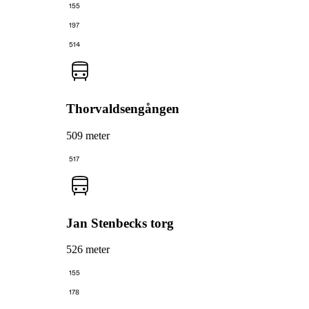
155
197
514
Thorvaldsengången
509 meter
517
Jan Stenbecks torg
526 meter
155
178