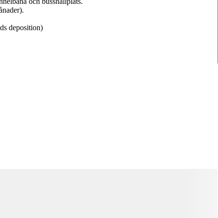
nnelbana och busshållplats.
månader).
ds deposition)