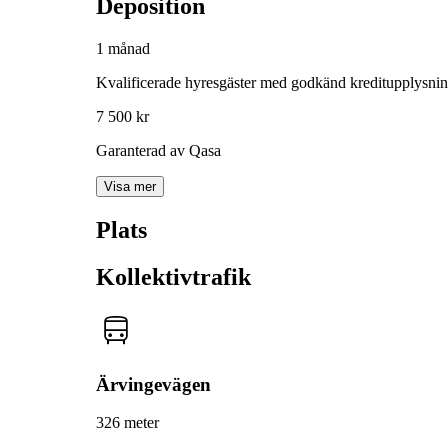
Deposition
1 månad
Kvalificerade hyresgäster med godkänd kreditupplysni
7 500 kr
Garanterad av Qasa
Visa mer
Plats
Kollektivtrafik
Ärvingevägen
326 meter