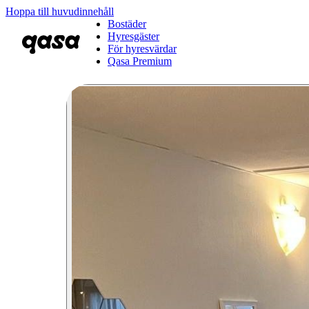
Hoppa till huvudinnehåll
Bostäder
Hyresgäster
För hyresvärdar
Qasa Premium