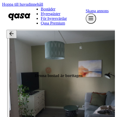
Hoppa till huvudinnehåll
Bostäder
Skapa annons
Hyresgäster
För hyresvärdar
Qasa Premium
Denna bostad är borttagen