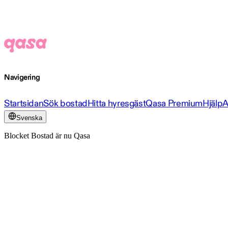
Navigering
Startsidan
Sök bostad
Hitta hyresgäst
Qasa Premium
Hjälp
A
Svenska
Blocket Bostad är nu Qasa