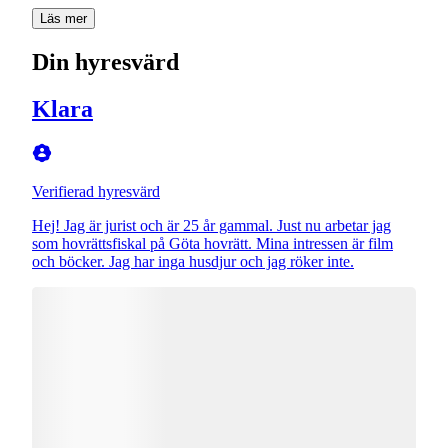
Läs mer
Din hyresvärd
Klara
Verifierad hyresvärd
Hej! Jag är jurist och är 25 år gammal. Just nu arbetar jag
som hovrättsfiskal på Göta hovrätt. Mina intressen är film
och böcker. Jag har inga husdjur och jag röker inte.