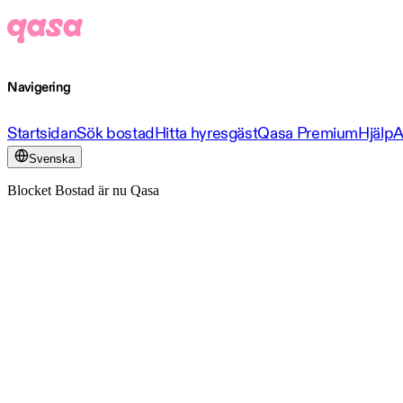
Navigering
Startsidan
Sök bostad
Hitta hyresgäst
Qasa Premium
Hjälp
A
Svenska
Blocket Bostad är nu Qasa