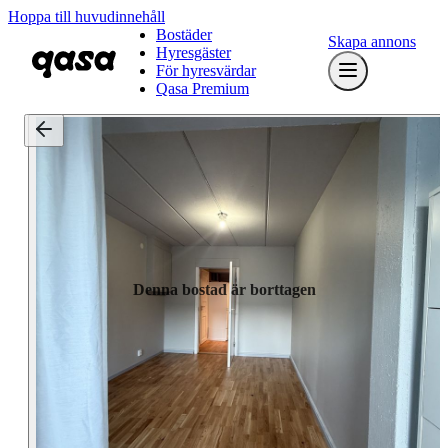
Hoppa till huvudinnehåll
Bostäder
Skapa annons
Hyresgäster
För hyresvärdar
Qasa Premium
Denna bostad är borttagen