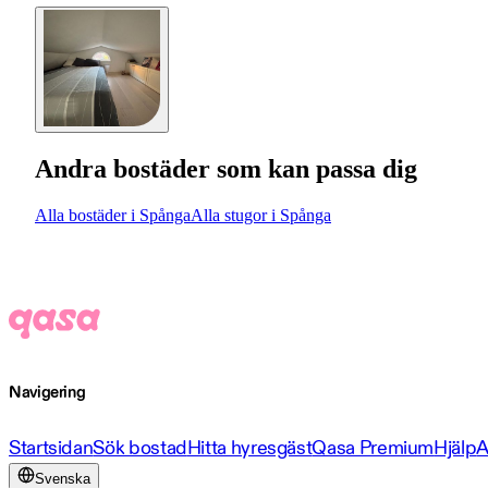
Andra bostäder som kan passa dig
Alla bostäder i Spånga
Alla stugor i Spånga
Navigering
Startsidan
Sök bostad
Hitta hyresgäst
Qasa Premium
Hjälp
A
Svenska