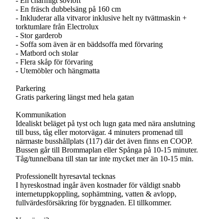
- En charmigt sovloft
- En fräsch dubbelsäng på 160 cm
- Inkluderar alla vitvaror inklusive helt ny tvättmaskin +
torktumlare från Electrolux
- Stor garderob
- Soffa som även är en bäddsoffa med förvaring
- Matbord och stolar
- Flera skåp för förvaring
- Utemöbler och hängmatta
Parkering
Gratis parkering längst med hela gatan
Kommunikation
Idealiskt beläget på tyst och lugn gata med nära anslutning
till buss, tåg eller motorvägar. 4 minuters promenad till
närmaste busshållplats (117) där det även finns en COOP.
Bussen går till Brommaplan eller Spånga på 10-15 minuter.
Tåg/tunnelbana till stan tar inte mycket mer än 10-15 min.
Professionellt hyresavtal tecknas
I hyreskostnad ingår även kostnader för väldigt snabb
internetuppkoppling, sophämtning, vatten & avlopp,
fullvärdesförsäkring för byggnaden. El tillkommer.