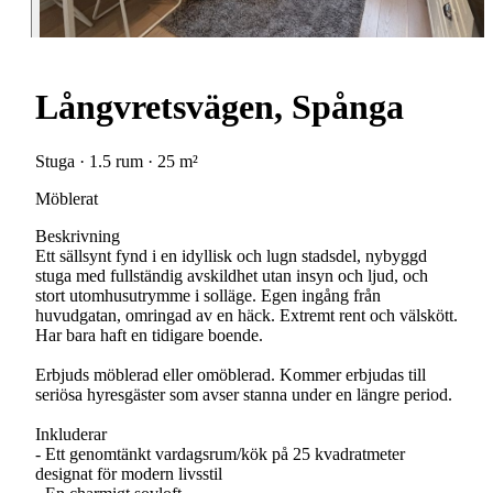
Långvretsvägen, Spånga
Stuga · 1.5 rum · 25 m²
Möblerat
Beskrivning
Ett sällsynt fynd i en idyllisk och lugn stadsdel, nybyggd
stuga med fullständig avskildhet utan insyn och ljud, och
stort utomhusutrymme i solläge. Egen ingång från
huvudgatan, omringad av en häck. Extremt rent och välskött.
Har bara haft en tidigare boende.
Erbjuds möblerad eller omöblerad. Kommer erbjudas till
seriösa hyresgäster som avser stanna under en längre period.
Inkluderar
- Ett genomtänkt vardagsrum/kök på 25 kvadratmeter
designat för modern livsstil