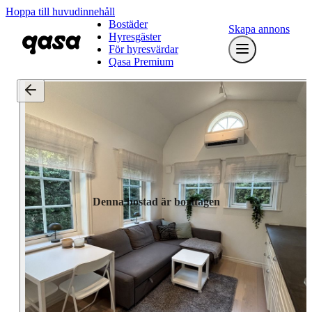
Hoppa till huvudinnehåll
Bostäder
Skapa annons
Hyresgäster
För hyresvärdar
Qasa Premium
Denna bostad är borttagen