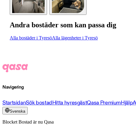
Andra bostäder som kan passa dig
Alla bostäder i Tyresö
Alla lägenheter i Tyresö
Navigering
Startsidan
Sök bostad
Hitta hyresgäst
Qasa Premium
Hjälp
A
Svenska
Blocket Bostad är nu Qasa