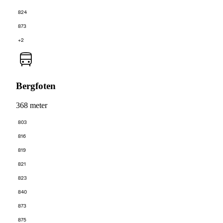
824
873
+2
Bergfoten
368 meter
803
816
819
821
823
840
873
875