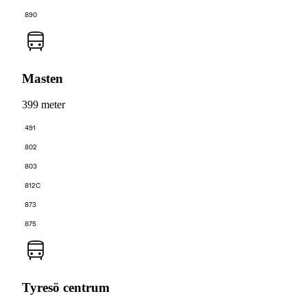
890
Masten
399 meter
491
802
803
812C
873
875
Tyresö centrum