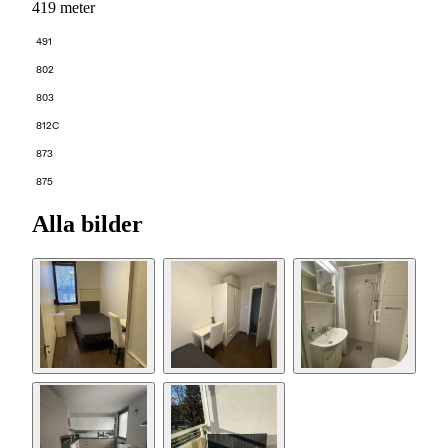
419 meter
491
802
803
812C
873
875
Alla bilder