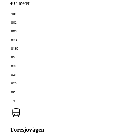
407 meter
491
802
803
812C
813C
816
819
821
823
824
+4
Töresjövägen