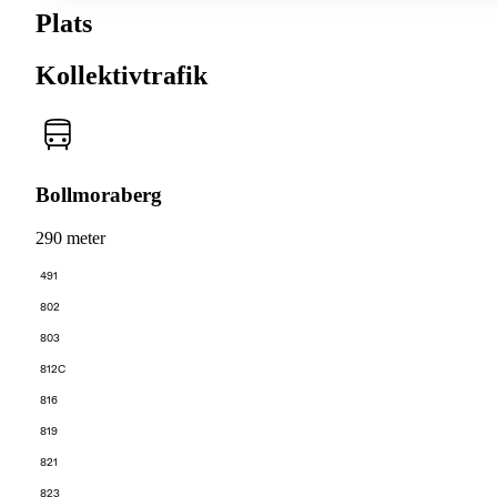
Plats
Kollektivtrafik
Bollmoraberg
290 meter
491
802
803
812C
816
819
821
823