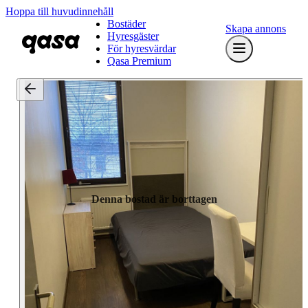
Hoppa till huvudinnehåll
Bostäder
Skapa annons
Hyresgäster
För hyresvärdar
Qasa Premium
Denna bostad är borttagen