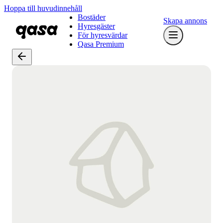
Hoppa till huvudinnehåll
Bostäder
Skapa annons
Hyresgäster
För hyresvärdar
Qasa Premium