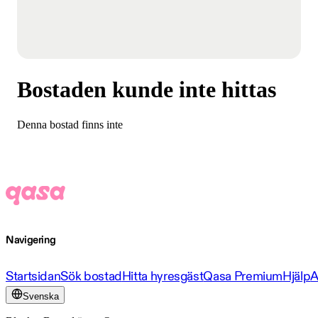
Bostaden kunde inte hittas
Denna bostad finns inte
Navigering
Startsidan
Sök bostad
Hitta hyresgäst
Qasa Premium
Hjälp
A
Svenska