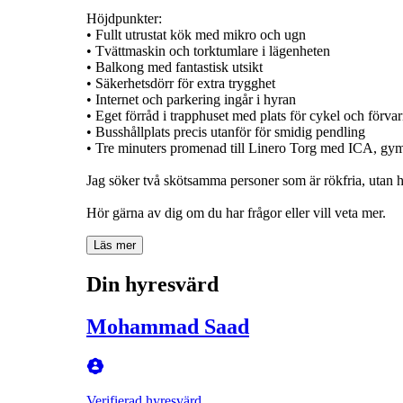
Höjdpunkter:
• Fullt utrustat kök med mikro och ugn
• Tvättmaskin och torktumlare i lägenheten
• Balkong med fantastisk utsikt
• Säkerhetsdörr för extra trygghet
• Internet och parkering ingår i hyran
• Eget förråd i trapphuset med plats för cykel och förva
• Busshållplats precis utanför för smidig pendling
• Tre minuters promenad till Linero Torg med ICA, gym,
Jag söker två skötsamma personer som är rökfria, utan 
Hör gärna av dig om du har frågor eller vill veta mer.
Läs mer
Din hyresvärd
Mohammad Saad
Verifierad hyresvärd