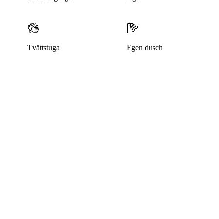
Tvättstuga
Egen dusch
Denna bostad är borttagen