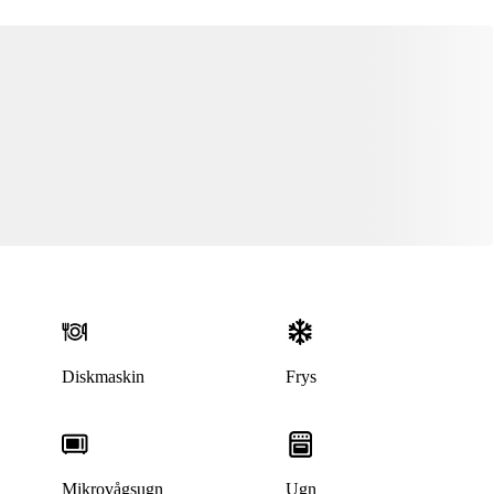
Diskmaskin
Frys
Mikrovågsugn
Ugn