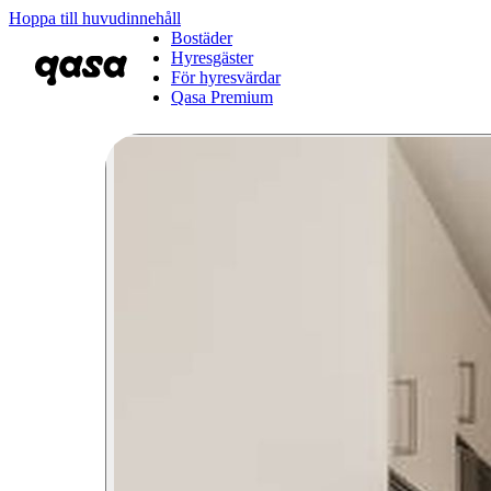
Hoppa till huvudinnehåll
Bostäder
Hyresgäster
För hyresvärdar
Qasa Premium