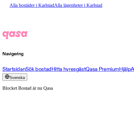
Alla bostäder i Karlstad
Alla lägenheter i Karlstad
Navigering
Startsidan
Sök bostad
Hitta hyresgäst
Qasa Premium
Hjälp
A
Svenska
Blocket Bostad är nu Qasa