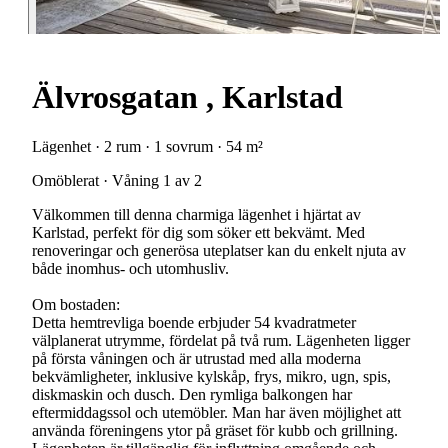
Älvrosgatan , Karlstad
Lägenhet · 2 rum · 1 sovrum · 54 m²
Omöblerat · Våning 1 av 2
Välkommen till denna charmiga lägenhet i hjärtat av
Karlstad, perfekt för dig som söker ett bekvämt. Med
renoveringar och generösa uteplatser kan du enkelt njuta av
både inomhus- och utomhusliv.
Om bostaden:
Detta hemtrevliga boende erbjuder 54 kvadratmeter
välplanerat utrymme, fördelat på två rum. Lägenheten ligger
på första våningen och är utrustad med alla moderna
bekvämligheter, inklusive kylskåp, frys, mikro, ugn, spis,
diskmaskin och dusch. Den rymliga balkongen har
eftermiddagssol och utemöbler. Man har även möjlighet att
använda föreningens ytor på gräset för kubb och grillning.