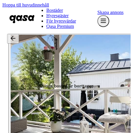
Hoppa till huvudinnehåll
Bostäder
Skapa annons
Hyresgäster
För hyresvärdar
Qasa Premium
Denna bostad är borttagen