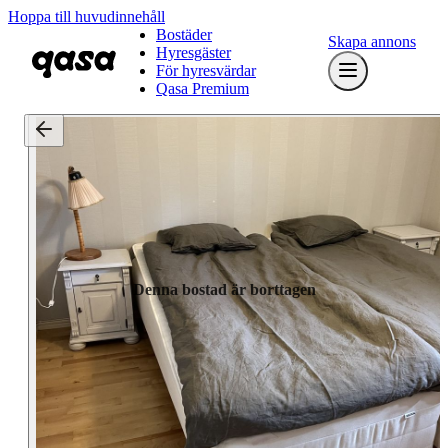
Hoppa till huvudinnehåll
Bostäder
Skapa annons
Hyresgäster
För hyresvärdar
Qasa Premium
Denna bostad är borttagen