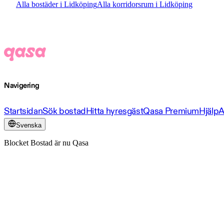
Alla bostäder i Lidköping
Alla korridorsrum i Lidköping
Navigering
Startsidan
Sök bostad
Hitta hyresgäst
Qasa Premium
Hjälp
A
Svenska
Blocket Bostad är nu Qasa