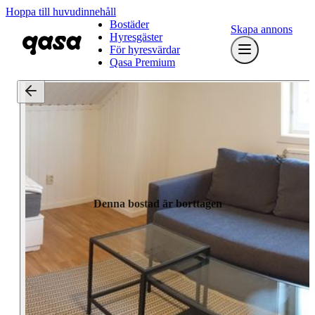
Hoppa till huvudinnehåll
Bostäder
Skapa annons
Hyresgäster
För hyresvärdar
Qasa Premium
Denna bostad är borttagen