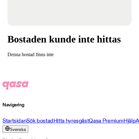
Bostaden kunde inte hittas
Denna bostad finns inte
Navigering
Startsidan
Sök bostad
Hitta hyresgäst
Qasa Premium
Hjälp
A
Svenska