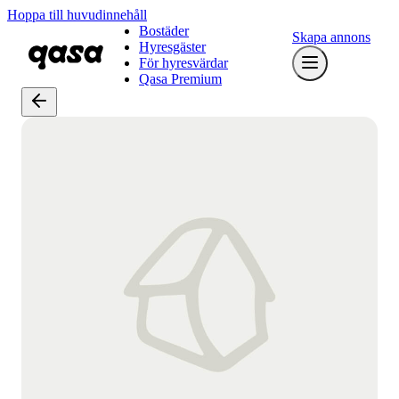
Hoppa till huvudinnehåll
Bostäder
Skapa annons
Hyresgäster
För hyresvärdar
Qasa Premium