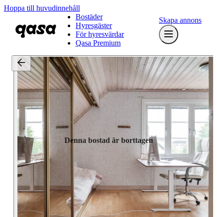
Hoppa till huvudinnehåll
Bostäder
Skapa annons
Hyresgäster
För hyresvärdar
Qasa Premium
Denna bostad är borttagen