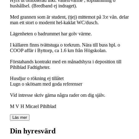
Hyrs ut omöblerad inkl. vatten/värme , sophämtning o
hushållsel. (Bredband ej indraget).
Med grannen som är student, (tjej) mittemot på 3:e vån. delar
man ett stort o modernt hel-kaklat WC/dusch.
Lägenheten o badrummet har golv värme.
I källaren finns tvättstuga o torkrum. Nära till buss hpl. o
COOP affär i Byttorp, ca 1.6 km från Högskolan.
Förstahands kontrakt med en månadshyra i deposition till
Pihlblad Fadtigheter.
Husdjur o rökning ej tillåtet
Lugn o skötsam med goda referenser
Vid intresse skriv gärna några rader om dig själv.
M V H Micael Pihlblad
Läs mer
Din hyresvärd