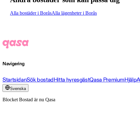
Alla bostäder i Borås
Alla lägenheter i Borås
Navigering
Startsidan
Sök bostad
Hitta hyresgäst
Qasa Premium
Hjälp
A
Svenska
Blocket Bostad är nu Qasa