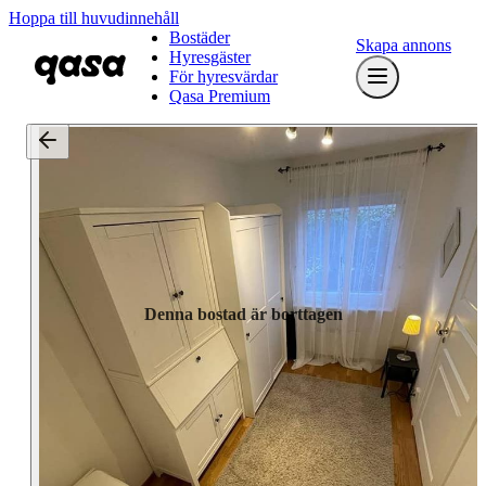
Hoppa till huvudinnehåll
Bostäder
Skapa annons
Hyresgäster
För hyresvärdar
Qasa Premium
Denna bostad är borttagen