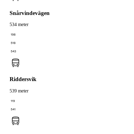
Snårvindevägen
534 meter
198
518
543
Riddersvik
539 meter
119
541