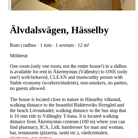
Älvdalsvägen, Hässelby
Rum i radhus · 1 rum · 1 sovrum · 12 m²
Möblerat
One room (only one room, not the entire house!) in a rådhus
is available for rent in Åkermyntan (Vällenby) to ONE (only
one!) well-behaved, CLEAN and trustworthy person with
Stable economy (workers/students), non-smokers, no parties,
no guests allowed.
The house is located close to nature in Hässelby villastad,
walking distance to the beautiful Riddersviks Herrgård and
the beach Lövstabadet; walking distance to the bus stop that
is 10 min ride to Vällingby T-bana. It is located walking
distance from Åkermyntan centrum (100 m) where you can
find pharmacy, ICA, Lidl, hairdresser for man and woman,
bar, restaurants (pizzeria, sushi etc.), vårdcentralen,