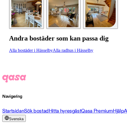
Andra bostäder som kan passa dig
Alla bostäder i Hässelby
Alla radhus i Hässelby
Navigering
Startsidan
Sök bostad
Hitta hyresgäst
Qasa Premium
Hjälp
A
Svenska