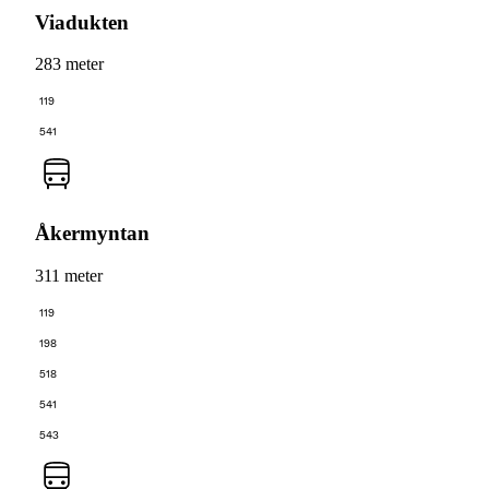
Viadukten
283 meter
119
541
Åkermyntan
311 meter
119
198
518
541
543