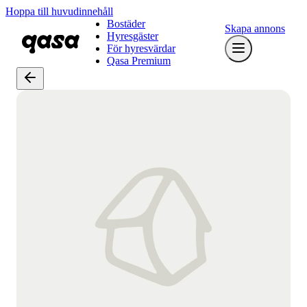
Hoppa till huvudinnehåll
Bostäder
Skapa annons
Hyresgäster
För hyresvärdar
Qasa Premium