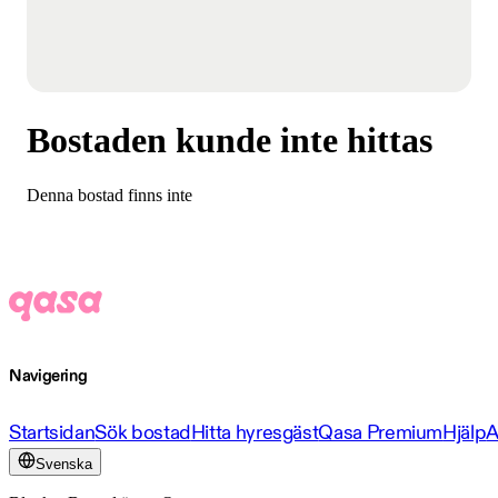
Bostaden kunde inte hittas
Denna bostad finns inte
Navigering
Startsidan
Sök bostad
Hitta hyresgäst
Qasa Premium
Hjälp
A
Svenska