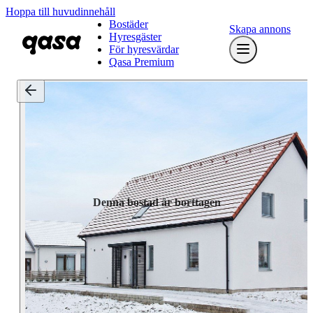
Hoppa till huvudinnehåll
Bostäder
Skapa annons
Hyresgäster
För hyresvärdar
Qasa Premium
Denna bostad är borttagen