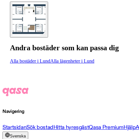
Andra bostäder som kan passa dig
Alla bostäder i Lund
Alla lägenheter i Lund
Navigering
Startsidan
Sök bostad
Hitta hyresgäst
Qasa Premium
Hjälp
A
Svenska