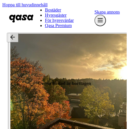
Hoppa till huvudinnehåll
Bostäder
Skapa annons
Hyresgäster
För hyresvärdar
Qasa Premium
Denna bostad är borttagen