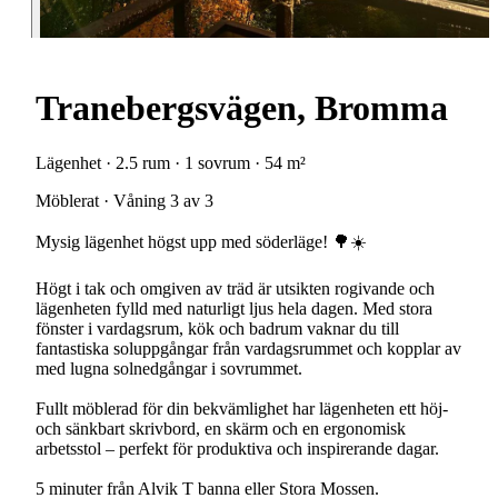
Tranebergsvägen, Bromma
Lägenhet · 2.5 rum · 1 sovrum · 54 m²
Möblerat · Våning 3 av 3
Mysig lägenhet högst upp med söderläge! 🌳☀️
Högt i tak och omgiven av träd är utsikten rogivande och
lägenheten fylld med naturligt ljus hela dagen. Med stora
fönster i vardagsrum, kök och badrum vaknar du till
fantastiska soluppgångar från vardagsrummet och kopplar av
med lugna solnedgångar i sovrummet.
Fullt möblerad för din bekvämlighet har lägenheten ett höj-
och sänkbart skrivbord, en skärm och en ergonomisk
arbetsstol – perfekt för produktiva och inspirerande dagar.
5 minuter från Alvik T banna eller Stora Mossen.