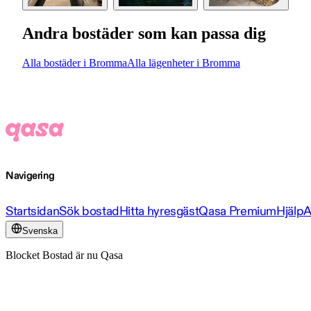
Andra bostäder som kan passa dig
Alla bostäder i Bromma
Alla lägenheter i Bromma
Navigering
Startsidan
Sök bostad
Hitta hyresgäst
Qasa Premium
Hjälp
A
Svenska
Blocket Bostad är nu Qasa