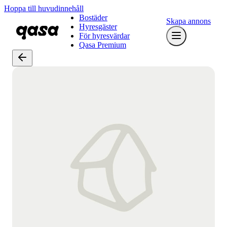
Hoppa till huvudinnehåll
Bostäder
Skapa annons
Hyresgäster
För hyresvärdar
Qasa Premium