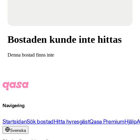
Bostaden kunde inte hittas
Denna bostad finns inte
Navigering
Startsidan
Sök bostad
Hitta hyresgäst
Qasa Premium
Hjälp
A
Svenska