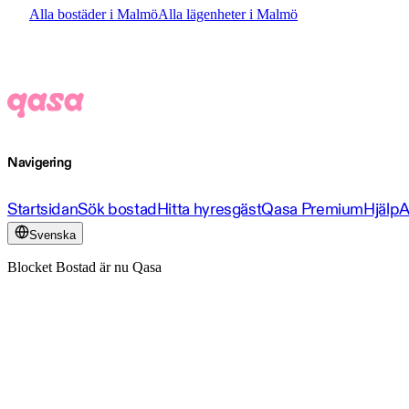
Alla bostäder i Malmö
Alla lägenheter i Malmö
Navigering
Startsidan
Sök bostad
Hitta hyresgäst
Qasa Premium
Hjälp
A
Svenska
Blocket Bostad är nu Qasa