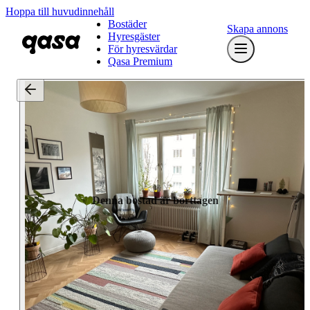
Hoppa till huvudinnehåll
Bostäder
Skapa annons
Hyresgäster
För hyresvärdar
Qasa Premium
Denna bostad är borttagen