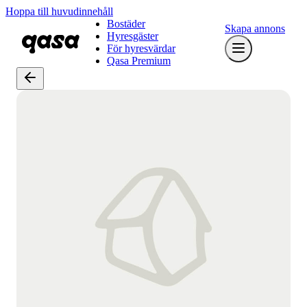
Hoppa till huvudinnehåll
Bostäder
Skapa annons
Hyresgäster
För hyresvärdar
Qasa Premium