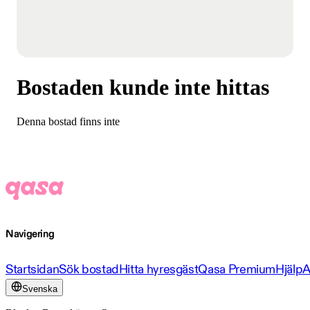
Bostaden kunde inte hittas
Denna bostad finns inte
Navigering
Startsidan
Sök bostad
Hitta hyresgäst
Qasa Premium
Hjälp
A
Svenska