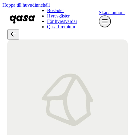
Hoppa till huvudinnehåll
Bostäder
Skapa annons
Hyresgäster
För hyresvärdar
Qasa Premium