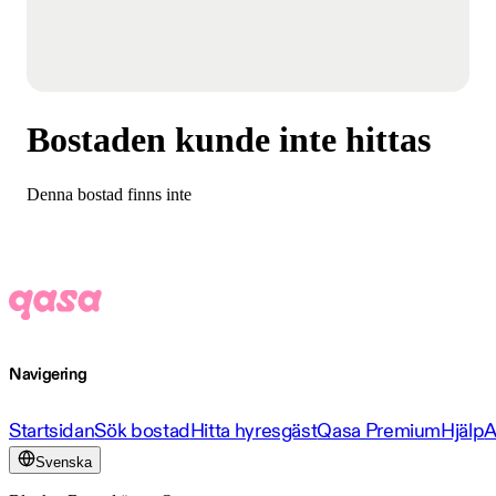
Bostaden kunde inte hittas
Denna bostad finns inte
Navigering
Startsidan
Sök bostad
Hitta hyresgäst
Qasa Premium
Hjälp
A
Svenska