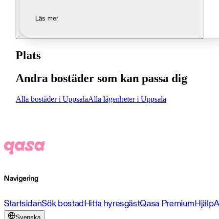
Läs mer
Plats
Andra bostäder som kan passa dig
Alla bostäder i Uppsala
Alla lägenheter i Uppsala
Navigering
Startsidan
Sök bostad
Hitta hyresgäst
Qasa Premium
Hjälp
A
Svenska