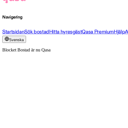
Navigering
Startsidan
Sök bostad
Hitta hyresgäst
Qasa Premium
Hjälp
A
Svenska
Blocket Bostad är nu Qasa