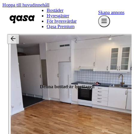
Hoppa till huvudinnehåll
Bostäder
Skapa annons
Hyresgäster
För hyresvärdar
Qasa Premium
Denna bostad är borttagen