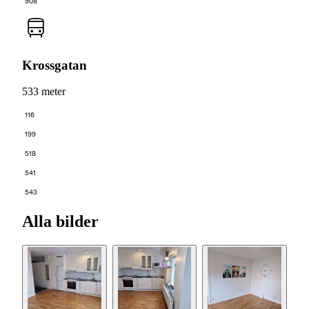
908
Krossgatan
533 meter
116
199
518
541
543
Alla bilder