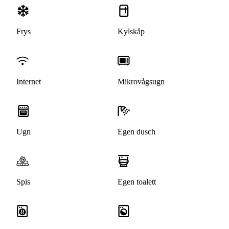
Frys
Kylskåp
Internet
Mikrovågsugn
Ugn
Egen dusch
Spis
Egen toalett