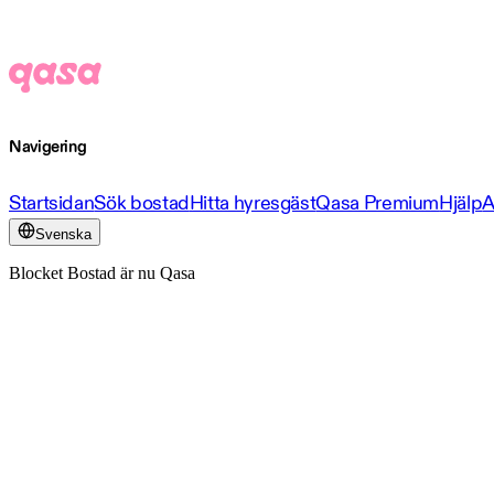
Navigering
Startsidan
Sök bostad
Hitta hyresgäst
Qasa Premium
Hjälp
A
Svenska
Blocket Bostad är nu Qasa