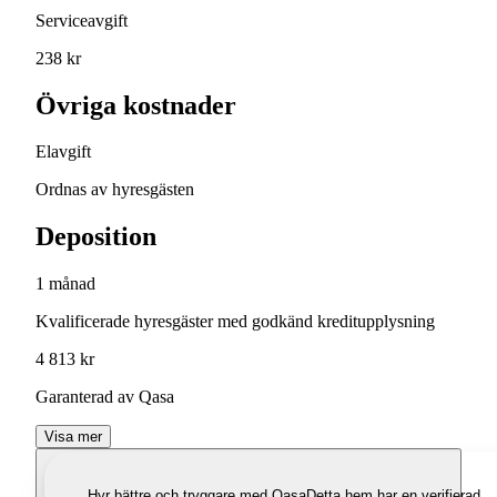
Serviceavgift
238 kr
Övriga kostnader
Elavgift
Ordnas av hyresgästen
Deposition
1 månad
Kvalificerade hyresgäster med godkänd kreditupplysning
4 813 kr
Garanterad av Qasa
Visa mer
Hyr bättre och tryggare med Qasa
Detta hem har en verifierad