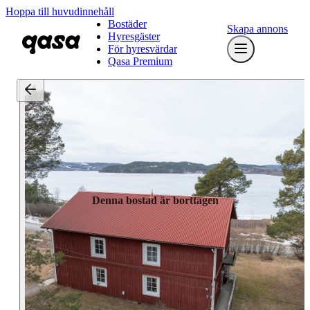
Hoppa till huvudinnehåll
Bostäder
Skapa annons
Hyresgäster
För hyresvärdar
Qasa Premium
Denna bostad är borttagen