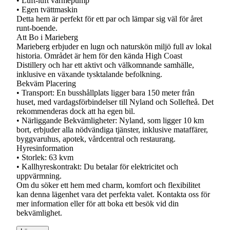
• Luft-luft värmepump
• Egen tvättmaskin
Detta hem är perfekt för ett par och lämpar sig väl för året
runt-boende.
Att Bo i Marieberg
Marieberg erbjuder en lugn och naturskön miljö full av lokal
historia. Området är hem för den kända High Coast
Distillery och har ett aktivt och välkomnande samhälle,
inklusive en växande tysktalande befolkning.
Bekväm Placering
• Transport: En busshållplats ligger bara 150 meter från
huset, med vardagsförbindelser till Nyland och Sollefteå. Det
rekommenderas dock att ha egen bil.
• Närliggande Bekvämligheter: Nyland, som ligger 10 km
bort, erbjuder alla nödvändiga tjänster, inklusive mataffärer,
byggvaruhus, apotek, vårdcentral och restaurang.
Hyresinformation
• Storlek: 63 kvm
• Kallhyreskontrakt: Du betalar för elektricitet och
uppvärmning.
Om du söker ett hem med charm, komfort och flexibilitet
kan denna lägenhet vara det perfekta valet. Kontakta oss för
mer information eller för att boka ett besök vid din