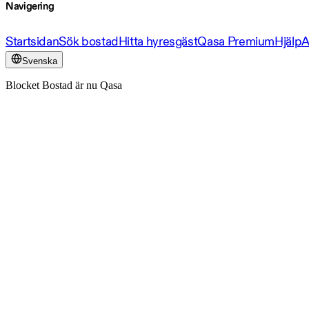
Navigering
Startsidan
Sök bostad
Hitta hyresgäst
Qasa Premium
Hjälp
A
Svenska
Blocket Bostad är nu Qasa