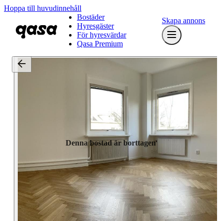
Hoppa till huvudinnehåll
Bostäder
Skapa annons
Hyresgäster
För hyresvärdar
Qasa Premium
Denna bostad är borttagen