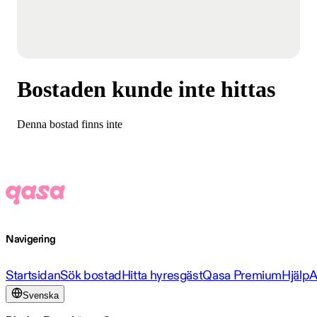
Bostaden kunde inte hittas
Denna bostad finns inte
Navigering
Startsidan
Sök bostad
Hitta hyresgäst
Qasa Premium
Hjälp
A
Svenska