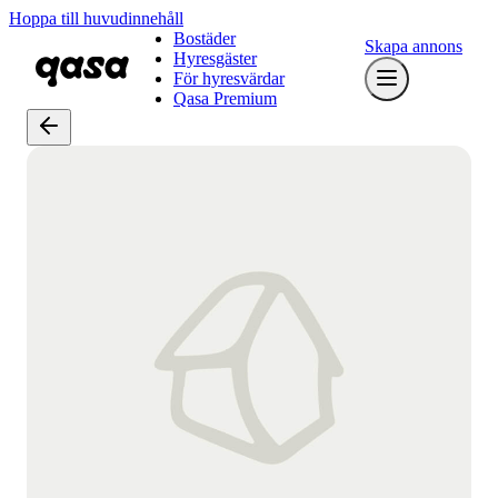
Hoppa till huvudinnehåll
Bostäder
Skapa annons
Hyresgäster
För hyresvärdar
Qasa Premium