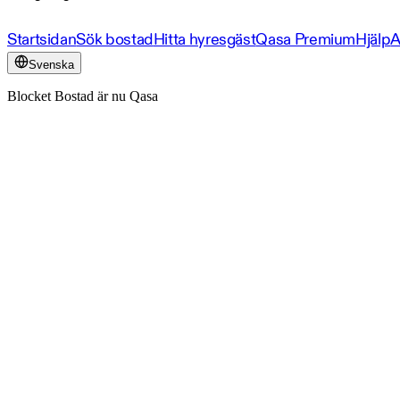
Startsidan
Sök bostad
Hitta hyresgäst
Qasa Premium
Hjälp
A
Svenska
Blocket Bostad är nu Qasa