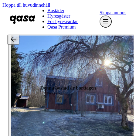
Hoppa till huvudinnehåll
Bostäder
Skapa annons
Hyresgäster
För hyresvärdar
Qasa Premium
Denna bostad är borttagen