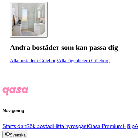
Andra bostäder som kan passa dig
Alla bostäder i Göteborg
Alla lägenheter i Göteborg
Navigering
Startsidan
Sök bostad
Hitta hyresgäst
Qasa Premium
Hjälp
A
Svenska