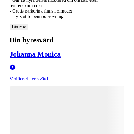
- Går att hyra delvis möblerad om önskas, efter
överenskommelse
- Gratis parkering finns i området
- Hyrs ut för samboprövning
Läs mer
Din hyresvärd
Johanna Monica
Verifierad hyresvärd