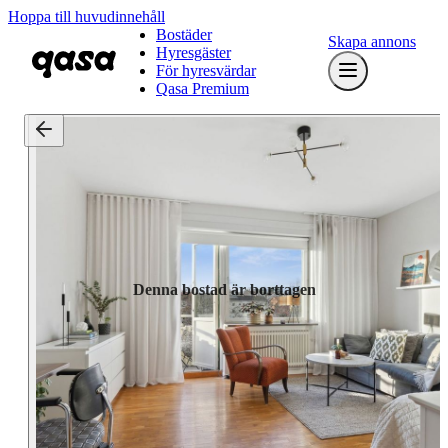
Hoppa till huvudinnehåll
Bostäder
Skapa annons
Hyresgäster
För hyresvärdar
Qasa Premium
Denna bostad är borttagen