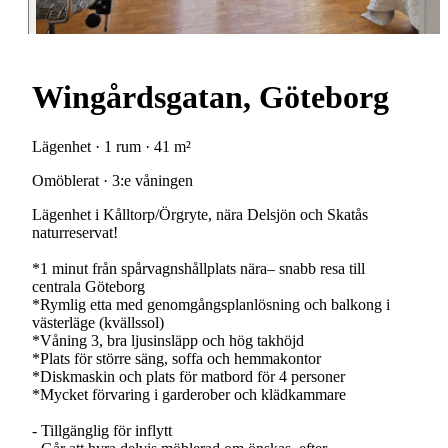
Wingårdsgatan, Göteborg
Lägenhet · 1 rum · 41 m²
Omöblerat · 3:e våningen
Lägenhet i Kålltorp/Örgryte, nära Delsjön och Skatås
naturreservat!
*1 minut från spårvagnshållplats nära– snabb resa till
centrala Göteborg
*Rymlig etta med genomgångsplanlösning och balkong i
västerläge (kvällssol)
*Våning 3, bra ljusinsläpp och hög takhöjd
*Plats för större säng, soffa och hemmakontor
*Diskmaskin och plats för matbord för 4 personer
*Mycket förvaring i garderober och klädkammare
- Tillgänglig för inflytt