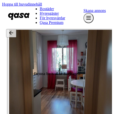
Hoppa till huvudinnehåll
Bostäder
Skapa annons
Hyresgäster
För hyresvärdar
Qasa Premium
Denna bostad är borttagen