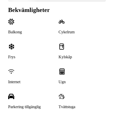
Bekvämligheter
Balkong
Cykelrum
Frys
Kylskåp
Internet
Ugn
Parkering tillgänglig
Tvättstuga