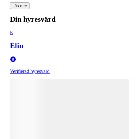
Läs mer
Din hyresvärd
E
Elin
Verifierad hyresvärd