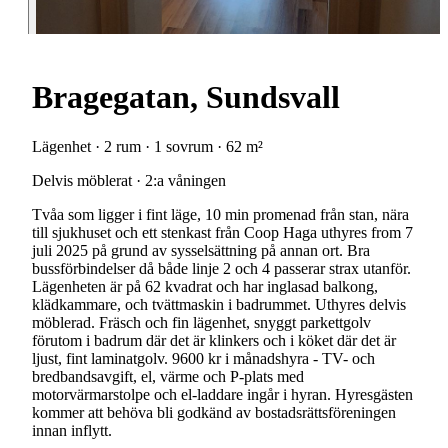
Bragegatan, Sundsvall
Lägenhet · 2 rum · 1 sovrum · 62 m²
Delvis möblerat · 2:a våningen
Tvåa som ligger i fint läge, 10 min promenad från stan, nära
till sjukhuset och ett stenkast från Coop Haga uthyres from 7
juli 2025 på grund av sysselsättning på annan ort. Bra
bussförbindelser då både linje 2 och 4 passerar strax utanför.
Lägenheten är på 62 kvadrat och har inglasad balkong,
klädkammare, och tvättmaskin i badrummet. Uthyres delvis
möblerad. Fräsch och fin lägenhet, snyggt parkettgolv
förutom i badrum där det är klinkers och i köket där det är
ljust, fint laminatgolv. 9600 kr i månadshyra - TV- och
bredbandsavgift, el, värme och P-plats med
motorvärmarstolpe och el-laddare ingår i hyran. Hyresgästen
kommer att behöva bli godkänd av bostadsrättsföreningen
innan inflytt.