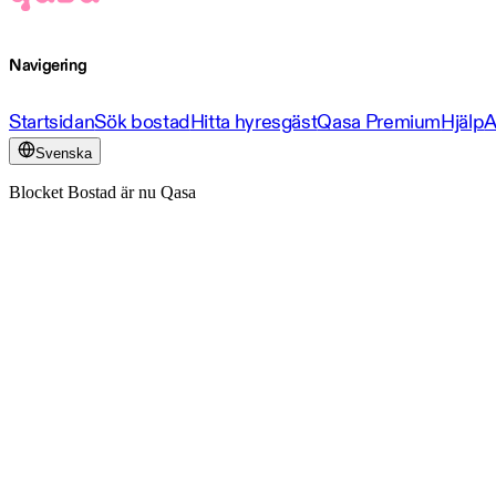
Navigering
Startsidan
Sök bostad
Hitta hyresgäst
Qasa Premium
Hjälp
A
Svenska
Blocket Bostad är nu Qasa