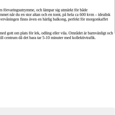
 om förvaringsutrymme, och lämpar sig utmärkt för både
met når du en stor altan och en tomt, på hela ca 600 kvm – idealisk
vervåningen finns även en härlig balkong, perfekt för morgonkaffet
ed gott om plats för lek, odling eller vila. Området är barnvänligt och
till centrum då det bara tar 5-10 minuter med kollektivtrafik.