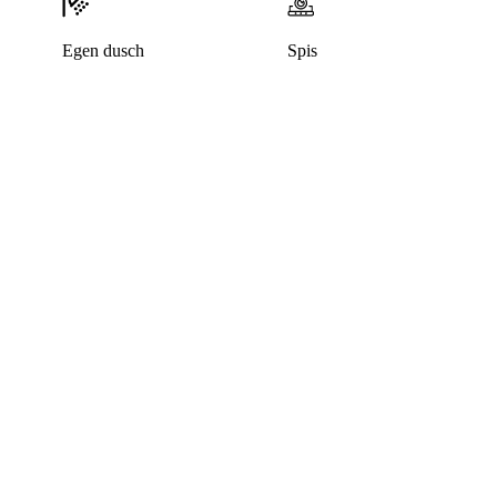
Egen dusch
Spis
Denna bostad är borttagen