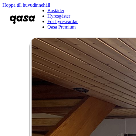
Hoppa till huvudinnehåll
Bostäder
Hyresgäster
För hyresvärdar
Qasa Premium