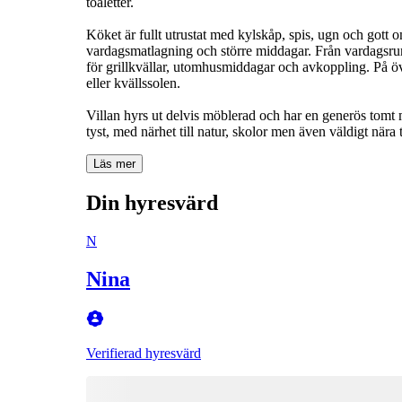
toaletter.
Köket är fullt utrustat med kylskåp, spis, ugn och gott
vardagsmatlagning och större middagar. Från vardagsrum
för grillkvällar, utomhusmiddagar och avkoppling. På ö
eller kvällssolen.
Villan hyrs ut delvis möblerad och har en generös tomt m
tyst, med närhet till natur, skolor men även väldigt nära 
Läs mer
Din hyresvärd
N
Nina
Verifierad hyresvärd