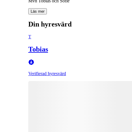
Mvh Tobias och Sofie
Läs mer
Din hyresvärd
T
Tobias
Verifierad hyresvärd