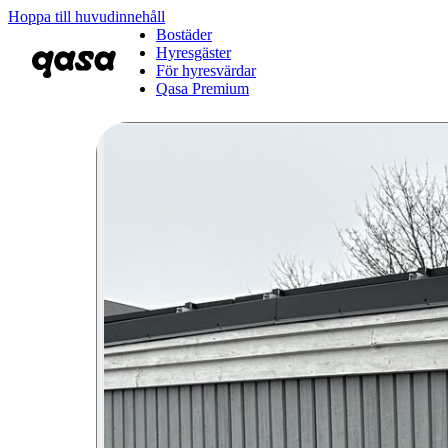
Hoppa till huvudinnehåll
Bostäder
Hyresgäster
För hyresvärdar
Qasa Premium