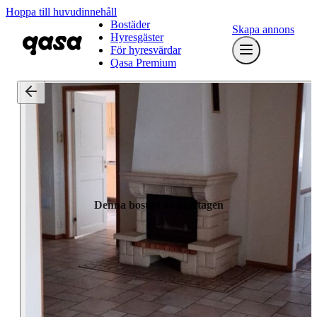
Hoppa till huvudinnehåll
Bostäder
Skapa annons
Hyresgäster
För hyresvärdar
Qasa Premium
Denna bostad är borttagen