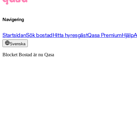
Navigering
Startsidan
Sök bostad
Hitta hyresgäst
Qasa Premium
Hjälp
A
Svenska
Blocket Bostad är nu Qasa