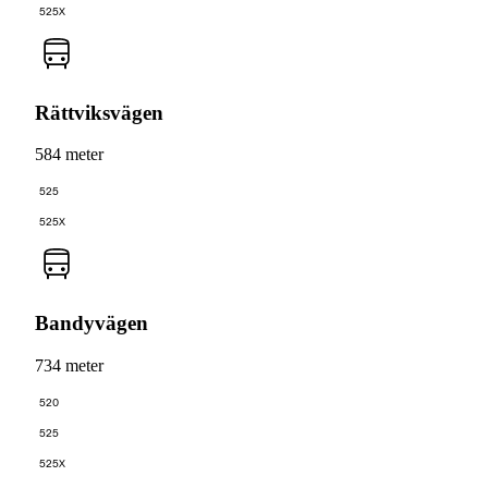
525X
Rättviksvägen
584 meter
525
525X
Bandyvägen
734 meter
520
525
525X