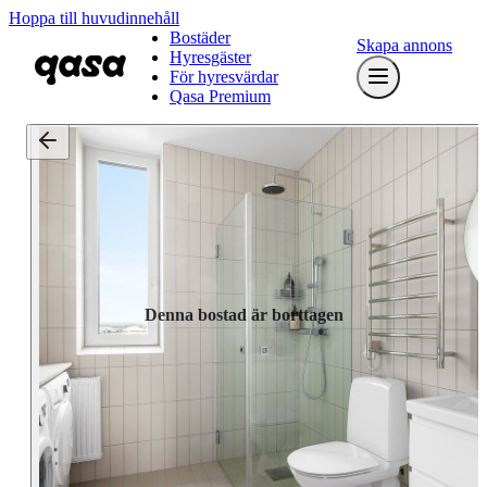
Hoppa till huvudinnehåll
Bostäder
Skapa annons
Hyresgäster
För hyresvärdar
Qasa Premium
Denna bostad är borttagen