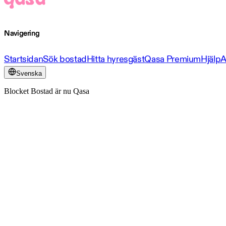
Navigering
Startsidan
Sök bostad
Hitta hyresgäst
Qasa Premium
Hjälp
A
Svenska
Blocket Bostad är nu Qasa