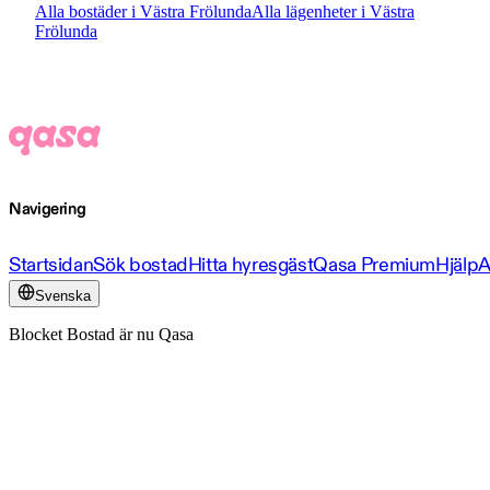
Alla bostäder i Västra Frölunda
Alla lägenheter i Västra
Frölunda
Navigering
Startsidan
Sök bostad
Hitta hyresgäst
Qasa Premium
Hjälp
A
Svenska
Blocket Bostad är nu Qasa