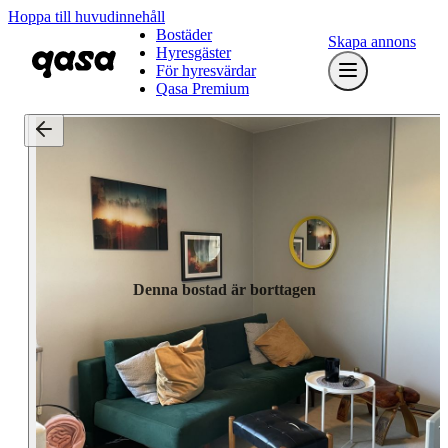
Hoppa till huvudinnehåll
Bostäder
Skapa annons
Hyresgäster
För hyresvärdar
Qasa Premium
Denna bostad är borttagen