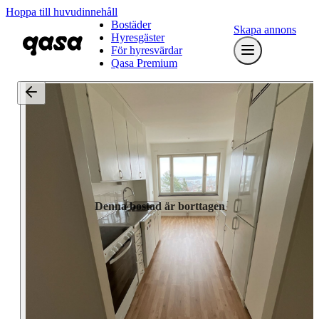
Hoppa till huvudinnehåll
Bostäder
Skapa annons
Hyresgäster
För hyresvärdar
Qasa Premium
Denna bostad är borttagen