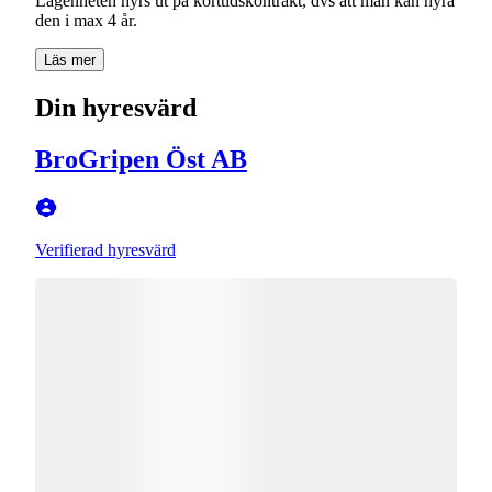
Lägenheten hyrs ut på korttidskontrakt, dvs att man kan hyra
den i max 4 år.
Läs mer
Din hyresvärd
BroGripen Öst AB
Verifierad hyresvärd