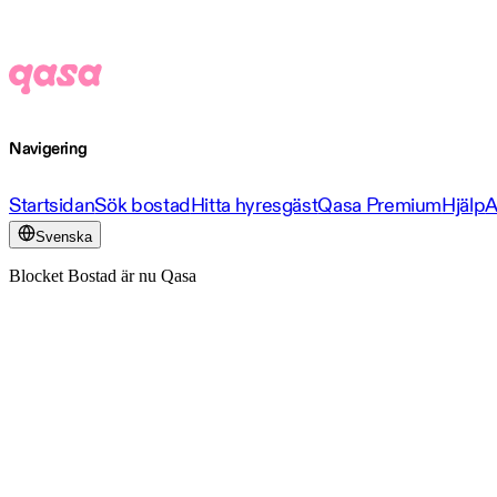
Navigering
Startsidan
Sök bostad
Hitta hyresgäst
Qasa Premium
Hjälp
A
Svenska
Blocket Bostad är nu Qasa