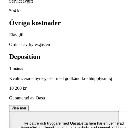
Serviceavgift
504 kr
Övriga kostnader
Elavgift
Ordnas av hyresgästen
Deposition
1 månad
Kvalificerade hyresgäster med godkänd kreditupplysning
10 200 kr
Garanterad av Qasa
Visa mer
Hyr bättre och tryggare med Qasa
Detta hem har en verifierad
hyresvärd, ett tryggt hyresavtal och dedikerad support 7 dagar i