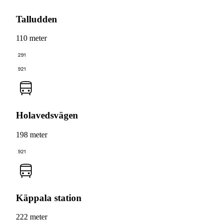
Talludden
110 meter
291
921
Holavedsvägen
198 meter
921
Käppala station
222 meter