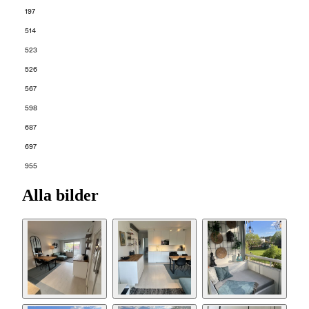
197
514
523
526
567
598
687
697
955
Alla bilder