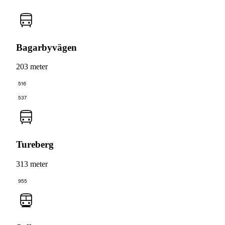
Bagarbyvägen
203 meter
516
537
Tureberg
313 meter
955