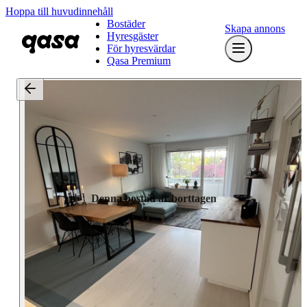
Hoppa till huvudinnehåll
Bostäder
Skapa annons
Hyresgäster
För hyresvärdar
Qasa Premium
Denna bostad är borttagen