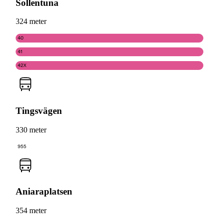
Sollentuna
324 meter
40
41
42X
Tingsvägen
330 meter
955
Aniaraplatsen
354 meter