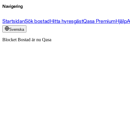
Navigering
Startsidan
Sök bostad
Hitta hyresgäst
Qasa Premium
Hjälp
A
Svenska
Blocket Bostad är nu Qasa