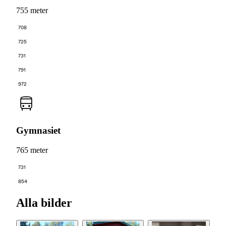
755 meter
708
725
731
791
972
Gymnasiet
765 meter
731
854
Alla bilder