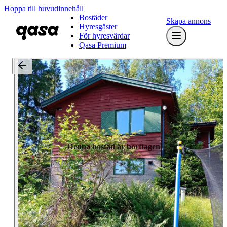
Hoppa till huvudinnehåll
Bostäder
Skapa annons
Hyresgäster
För hyresvärdar
Qasa Premium
Denna bostad är borttagen