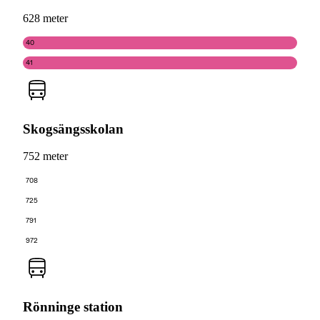
628 meter
40
41
Skogsängsskolan
752 meter
708
725
791
972
Rönninge station