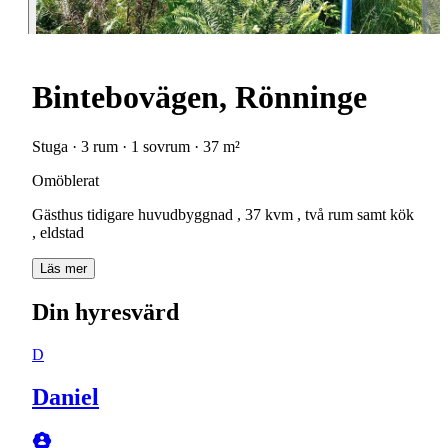
Bintebovägen, Rönninge
Stuga · 3 rum · 1 sovrum · 37 m²
Omöblerat
Gästhus tidigare huvudbyggnad , 37 kvm , två rum samt kök
, eldstad
Läs mer
Din hyresvärd
D
Daniel