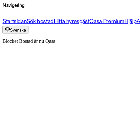
Navigering
Startsidan
Sök bostad
Hitta hyresgäst
Qasa Premium
Hjälp
A
Svenska
Blocket Bostad är nu Qasa