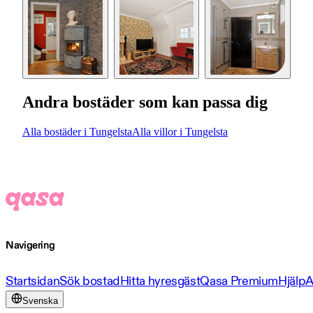
Andra bostäder som kan passa dig
Alla bostäder i Tungelsta
Alla villor i Tungelsta
Navigering
Startsidan
Sök bostad
Hitta hyresgäst
Qasa Premium
Hjälp
A
Svenska