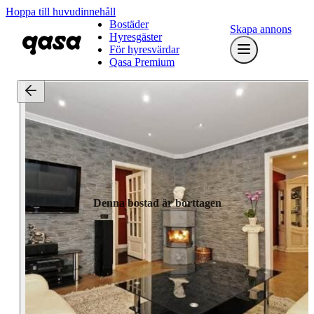
Hoppa till huvudinnehåll
Bostäder
Skapa annons
Hyresgäster
För hyresvärdar
Qasa Premium
Denna bostad är borttagen