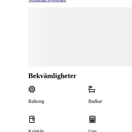
Bekvämligheter
Balkong
Badkar
Kylskåp
Ugn