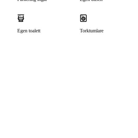
Egen toalett
Torktumlare
Denna bostad är borttagen