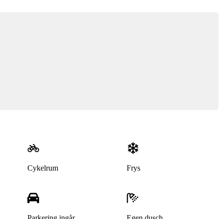
Cykelrum
Frys
Parkering ingår
Egen dusch