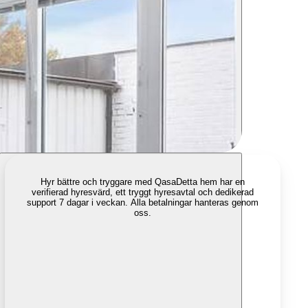
Hyr bättre och tryggare med Qasa
Detta hem har en
verifierad hyresvärd, ett tryggt hyresavtal och dedikerad
support 7 dagar i veckan. Alla betalningar hanteras genom
oss.