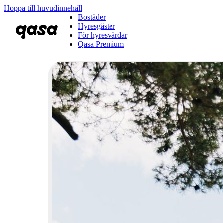
Hoppa till huvudinnehåll
Bostäder
Hyresgäster
För hyresvärdar
Qasa Premium