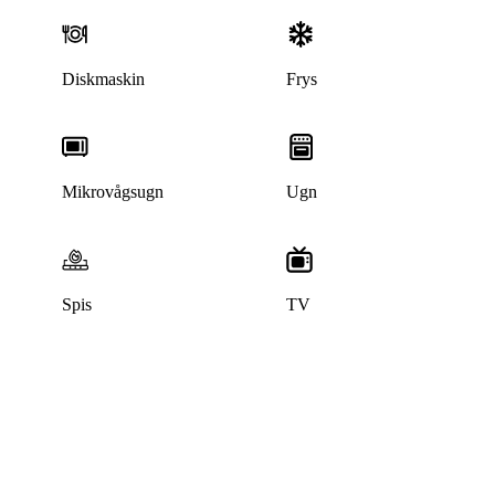
Diskmaskin
Frys
Mikrovågsugn
Ugn
Spis
TV
Denna bostad är borttagen