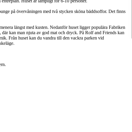
 entréplan. Huset är lämpligt för 6-10 personer.
 lounge på övervåningen med två stycken sköna bäddsoffor. Det finns
romenera längst med kusten. Nedanför huset ligger populära Fabriken
ik, där kan man njuta av god mat och dryck. På Rolf and Friends kan
ik. Från huset kan du vandra till den vackra parken vid
skeläge.
ern.