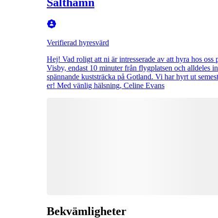
Salthamn
Verifierad hyresvärd
Hej! Vad roligt att ni är intresserade av att hyra hos o
Visby, endast 10 minuter från flygplatsen och alldeles 
spännande kuststräcka på Gotland. Vi har hyrt ut semest
er! Med vänlig hälsning, Celine Evans
Bekvämligheter