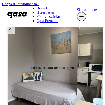
Hoppa till huvudinnehåll
Bostäder
Skapa annons
Hyresgäster
För hyresvärdar
Qasa Premium
Denna bostad är borttagen