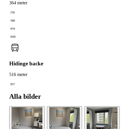
364 meter
179
196
514
540
Hidinge backe
516 meter
517
Alla bilder