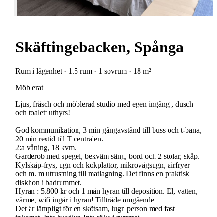
Skäftingebacken, Spånga
Rum i lägenhet · 1.5 rum · 1 sovrum · 18 m²
Möblerat
Ljus, fräsch och möblerad studio med egen ingång , dusch
och toalett uthyrs!
God kommunikation, 3 min gångavstånd till buss och t-bana,
20 min restid till T-centralen.
2:a våning, 18 kvm.
Garderob med spegel, bekväm säng, bord och 2 stolar, skåp.
Kylskåp-frys, ugn och kokplattor, mikrovågsugn, airfryer
och m. m utrustning till matlagning. Det finns en praktisk
diskhon i badrummet.
Hyran : 5.800 kr och 1 mån hyran till deposition. El, vatten,
värme, wifi ingår i hyran! Tillträde omgående.
Det är lämpligt för en skötsam, lugn person med fast