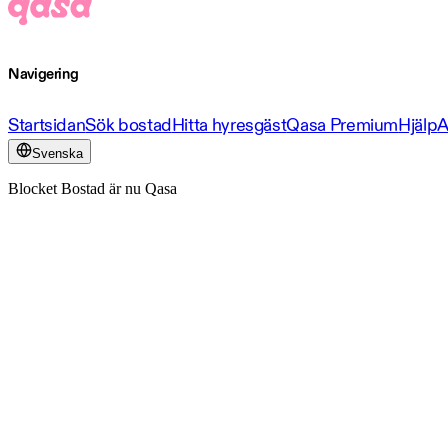
Navigering
Startsidan
Sök bostad
Hitta hyresgäst
Qasa Premium
Hjälp
A
Svenska
Blocket Bostad är nu Qasa