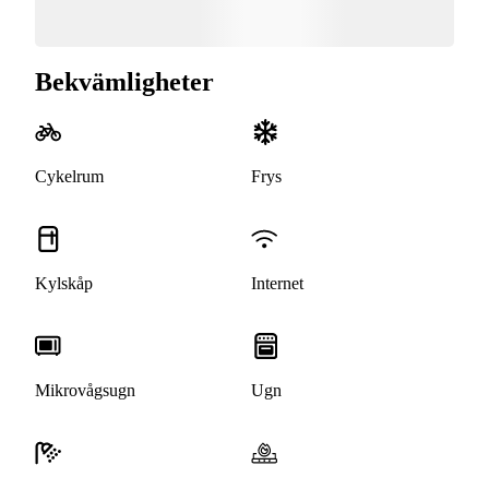
Bekvämligheter
Cykelrum
Frys
Kylskåp
Internet
Mikrovågsugn
Ugn