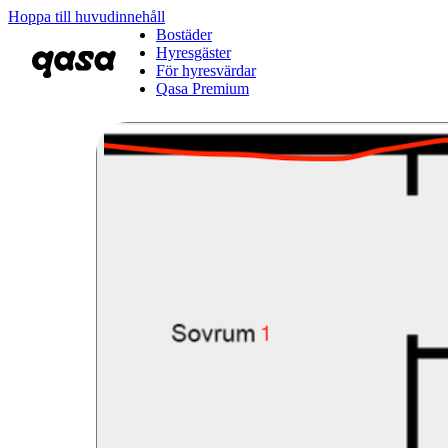
Hoppa till huvudinnehåll
Bostäder
Hyresgäster
För hyresvärdar
Qasa Premium