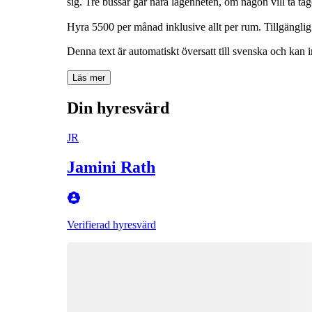
sig. Tre bussar går nära lägenheten, om någon vill ta tåge
Hyra 5500 per månad inklusive allt per rum. Tillgänglig 
Denna text är automatiskt översatt till svenska och kan i
Läs mer
Din hyresvärd
JR
Jamini Rath
Verifierad hyresvärd