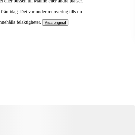
t eller bussen till Malmö eller andra platser.
från idag. Det var under renovering tills nu.
nnehålla felaktigheter.
Visa original