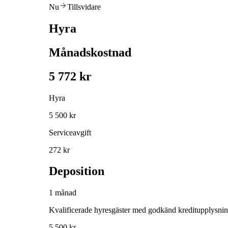
Nu
Tillsvidare
Hyra
Månadskostnad
5 772 kr
Hyra
5 500 kr
Serviceavgift
272 kr
Deposition
1 månad
Kvalificerade hyresgäster med godkänd kreditupplysni
5 500 kr