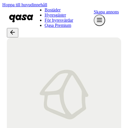
Hoppa till huvudinnehåll
Bostäder
Skapa annons
Hyresgäster
För hyresvärdar
Qasa Premium