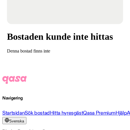
Bostaden kunde inte hittas
Denna bostad finns inte
Navigering
Startsidan
Sök bostad
Hitta hyresgäst
Qasa Premium
Hjälp
A
Svenska