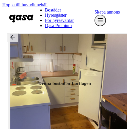
Hoppa till huvudinnehåll
Bostäder
Skapa annons
Hyresgäster
För hyresvärdar
Qasa Premium
Denna bostad är borttagen