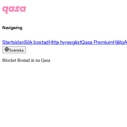
Navigering
Startsidan
Sök bostad
Hitta hyresgäst
Qasa Premium
Hjälp
A
Svenska
Blocket Bostad är nu Qasa