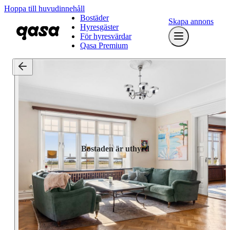
Hoppa till huvudinnehåll
Bostäder
Skapa annons
Hyresgäster
För hyresvärdar
Qasa Premium
Bostaden är uthyrd