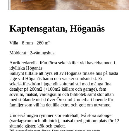
Kaptensgatan, Höganäs
Villa · 8 rum · 260 m²
Möblerat · 2-våningshus
Anrik redarvilla från förra sekelskiftet vid havet/hamnen i
idylliska Höganäs.
Sällsynt tillfälle att hyra ett av Höganäs finaste hus på bästa
läge vid Höganäs hamn och vacker sundsutsikt. En
sekelskiftesdröm i jugendinspirerad stil med många fina
detaljer på 260m2 (+100m2 källare och garage), fem
sovrum, matsal, vardagsrum och bibliotek samt stor altan
med strålande utsikt över Öresund Underbart boende för
familjer som vill ha det lilla extra och gott om utrymme.
Undervåningen rymmer stor entréhall, två stora salonger
(vardagsrum och bibliotek), matsal med gott om plats för 12
sittande gäster, kök och toalett.