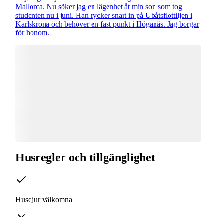
Mallorca. Nu söker jag en lägenhet åt min son som tog
studenten nu i juni. Han rycker snart in på Ubåtsflottiljen i
Karlskrona och behöver en fast punkt i Höganäs. Jag borgar
för honom.
Husregler och tillgänglighet
Husdjur välkomna