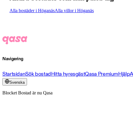
Alla bostäder i Höganäs
Alla villor i Höganäs
Navigering
Startsidan
Sök bostad
Hitta hyresgäst
Qasa Premium
Hjälp
A
Svenska
Blocket Bostad är nu Qasa