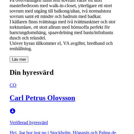
På övervåningen finns fem sovrum varav ett stort
masterbedroom med walk-in-closet, ytterligare ett stort
sovrum med utgång till balkong/altan, två normalstora
sovrum samt ett mindre och badrum med badkar.
I källaren finns tvättstuga med två tvättmaskiner och stor
torktumlare, ett stort allrum med hörnsoffa perfekt för
barn/ungdomshäng, spaavdelning med bastu/infrabastu
dusch och relaxdel.
Utöver hyran tillkommer el, VA avgifter, bredband och
renhållning.
Läs mer
Din hyresvärd
CO
Carl Petrus Olovsson
Verifierad hyresvärd
Hej, Jag bor just nu i Stockholm, Höganäs och Palma de