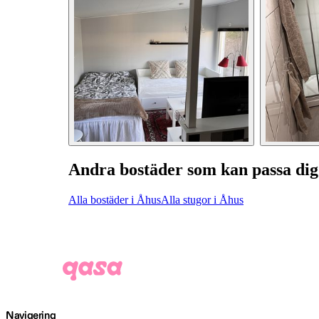
Andra bostäder som kan passa dig
Alla bostäder i Åhus
Alla stugor i Åhus
Navigering