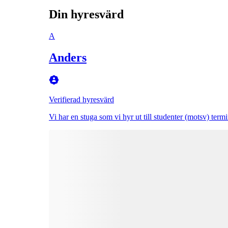
Din hyresvärd
A
Anders
Verifierad hyresvärd
Vi har en stuga som vi hyr ut till studenter (motsv) termi