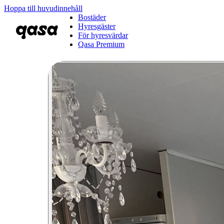
Hoppa till huvudinnehåll
Bostäder
Hyresgäster
För hyresvärdar
Qasa Premium