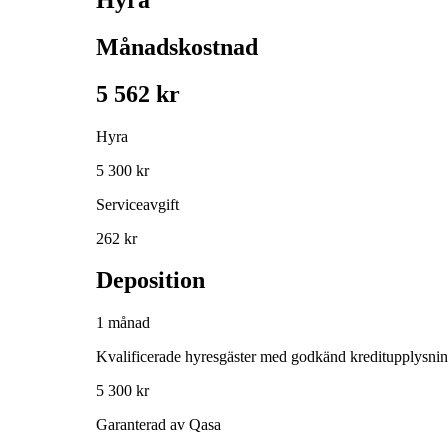
Månadskostnad
5 562 kr
Hyra
5 300 kr
Serviceavgift
262 kr
Deposition
1 månad
Kvalificerade hyresgäster med godkänd kreditupplysni
5 300 kr
Garanterad av Qasa