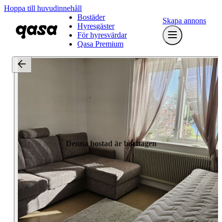
Hoppa till huvudinnehåll
Bostäder
Skapa annons
Hyresgäster
För hyresvärdar
Qasa Premium
Denna bostad är borttagen