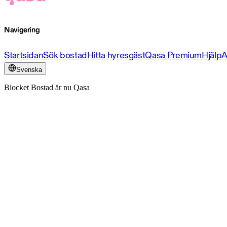
Navigering
Startsidan
Sök bostad
Hitta hyresgäst
Qasa Premium
Hjälp
A
Svenska
Blocket Bostad är nu Qasa