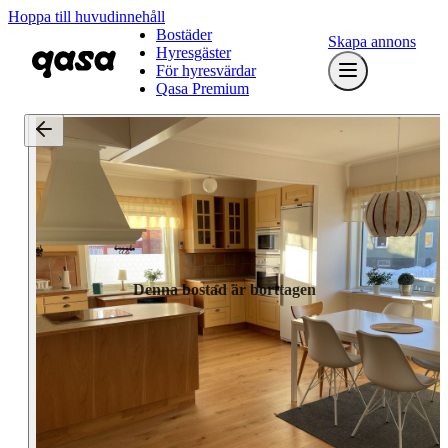
Hoppa till huvudinnehåll
Bostäder
Skapa annons
Hyresgäster
För hyresvärdar
Qasa Premium
Denna bostad är borttagen