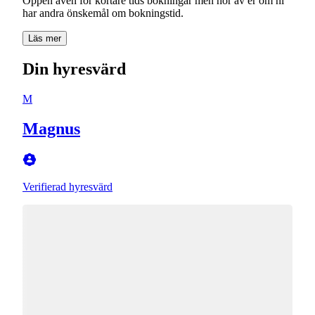
Öppen även för kortare tids bokningar men hör av er om ni
har andra önskemål om bokningstid.
Läs mer
Din hyresvärd
M
Magnus
Verifierad hyresvärd