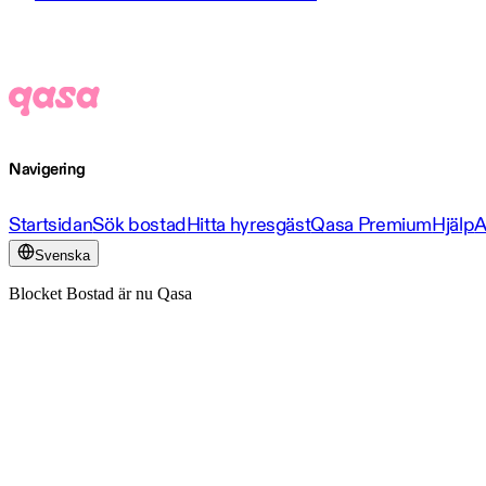
Navigering
Startsidan
Sök bostad
Hitta hyresgäst
Qasa Premium
Hjälp
A
Svenska
Blocket Bostad är nu Qasa