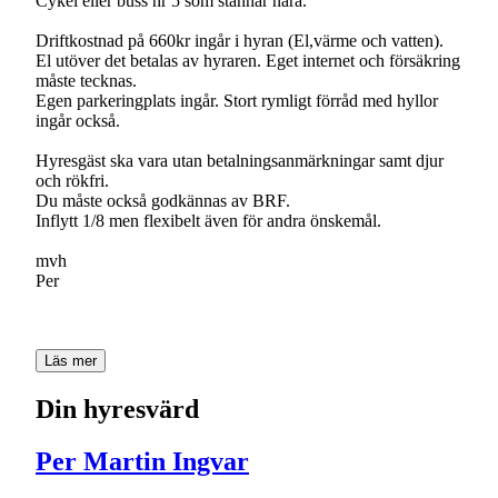
Cykel eller buss nr 5 som stannar nära.
Driftkostnad på 660kr ingår i hyran (El,värme och vatten).
El utöver det betalas av hyraren. Eget internet och försäkring
måste tecknas.
Egen parkeringplats ingår. Stort rymligt förråd med hyllor
ingår också.
Hyresgäst ska vara utan betalningsanmärkningar samt djur
och rökfri.
Du måste också godkännas av BRF.
Inflytt 1/8 men flexibelt även för andra önskemål.
mvh
Per
Läs mer
Din hyresvärd
Per Martin Ingvar