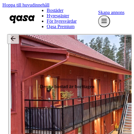
Hoppa till huvudinnehåll
Bostäder
Skapa annons
Hyresgäster
För hyresvärdar
Qasa Premium
Denna bostad är borttagen