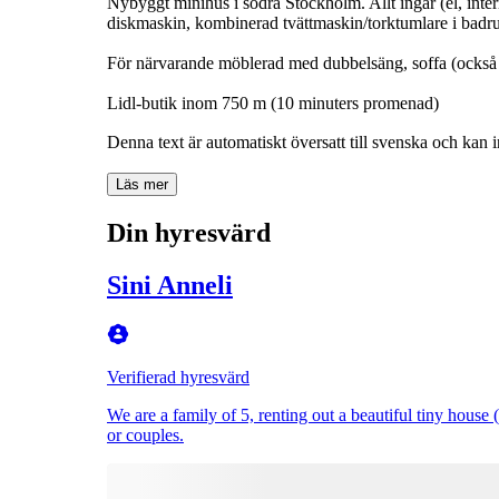
Nybyggt minihus i södra Stockholm. Allt ingår (el, inte
diskmaskin, kombinerad tvättmaskin/torktumlare i badr
För närvarande möblerad med dubbelsäng, soffa (också 
Lidl-butik inom 750 m (10 minuters promenad)
Denna text är automatiskt översatt till svenska och kan i
Läs mer
Din hyresvärd
Sini Anneli
Verifierad hyresvärd
We are a family of 5, renting out a beautiful tiny house (
or couples.