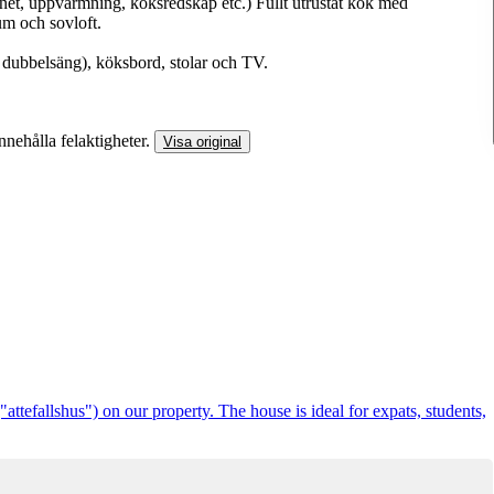
rnet, uppvärmning, köksredskap etc.) Fullt utrustat kök med
um och sovloft.
dubbelsäng), köksbord, stolar och TV.
nnehålla felaktigheter.
Visa original
"attefallshus") on our property. The house is ideal for expats, students,