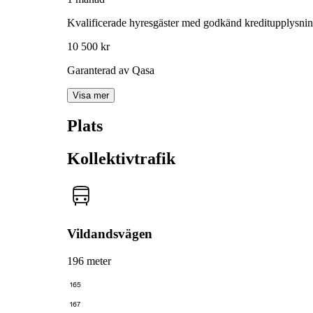
Kvalificerade hyresgäster med godkänd kreditupplysni
10 500 kr
Garanterad av Qasa
Visa mer
Plats
Kollektivtrafik
Vildandsvägen
196 meter
165
167