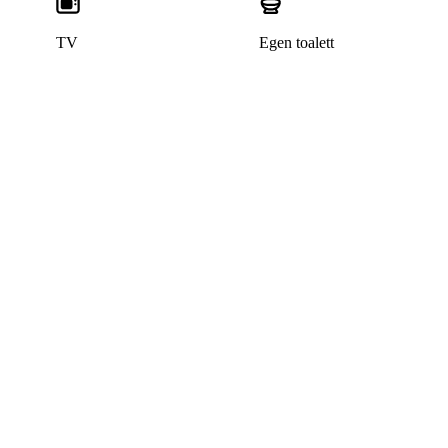
TV
Egen toalett
Denna bostad är borttagen